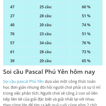
47
25 cầu
60 %
27
28 cầu
51 %
40
20 cầu
74 %
76
23 cầu
51 %
57
34 cầu
76 %
61
28 cầu
73 %
39
20 cầu
65 %
Soi cầu Pascal
Phú Yên
hôm nay
Soi cầu pascal
Phú Yên
dựa vào một công thức toán
học đơn giản nhưng đòi hỏi người chơi phải có sự tỉ mỉ
trong việc phân tích. Người chơi sẽ cộng 2 con số liên
tiếp liền kề của giải đặc biệt và giải nhất lại với nhau
theo từng lớp để tìm ra kết quả cuối cùng gồm 2 chữ