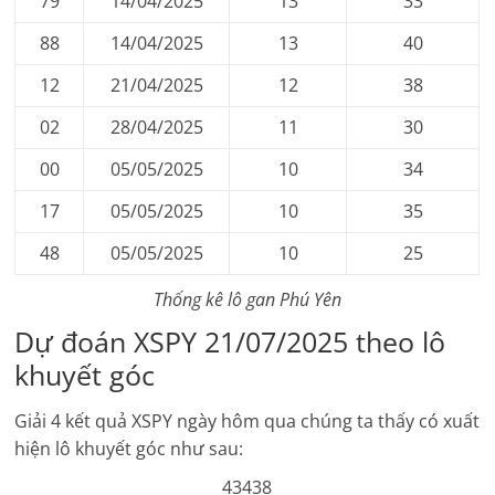
79
14/04/2025
13
33
88
14/04/2025
13
40
12
21/04/2025
12
38
02
28/04/2025
11
30
00
05/05/2025
10
34
17
05/05/2025
10
35
48
05/05/2025
10
25
Thống kê lô gan
Phú Yên
Dự đoán
XSPY
21/07/2025 theo lô
khuyết góc
Giải 4 kết quả
XSPY
ngày hôm qua chúng ta thấy có xuất
hiện lô khuyết góc như sau:
43438