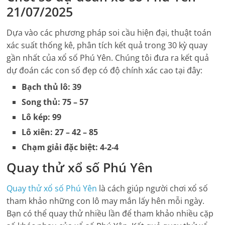
21/07/2025
Dựa vào các phương pháp soi cầu hiện đại, thuật toán
xác suất thống kê, phân tích kết quả trong 30 kỳ quay
gần nhất của xổ số
Phú Yên
. Chúng tôi đưa ra kết quả
dự đoán các con số đẹp có độ chính xác cao tại đây:
Bạch thủ lô: 39
Song thủ: 75 – 57
Lô kép: 99
Lô xiên: 27 – 42 – 85
Chạm giải đặc biệt: 4-2-4
Quay thử xổ số
Phú Yên
Quay thử xổ số
Phú Yên
là cách giúp người chơi xổ số
tham khảo những con lô may mắn lấy hên mỗi ngày.
Bạn có thể quay thử nhiều lần để tham khảo nhiều cặp