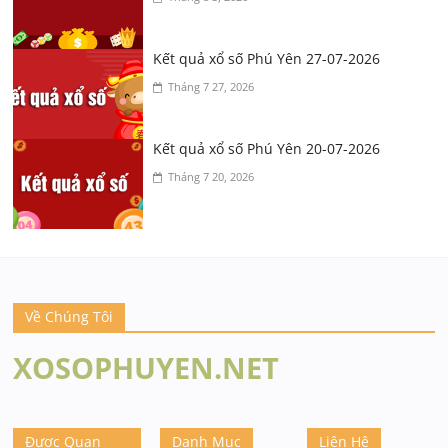
Kết quả xổ số Phú Yên 27-07-2026
Tháng 7 27, 2026
Kết quả xổ số Phú Yên 20-07-2026
Tháng 7 20, 2026
Về Chúng Tôi
XOSOPHUYEN.NET
Được Quan
Danh Mục
Liên Hệ