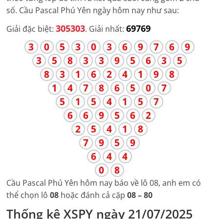
số. Cầu Pascal
Phú Yên
ngày hôm nay như sau:
305303
69769
Giải đặc biệt:
. Giải nhất:
3
0
5
3
0
3
6
9
7
6
9
3
5
8
3
3
9
5
6
3
5
8
3
1
6
2
4
1
9
8
1
4
7
8
6
5
0
7
5
1
5
4
1
5
7
6
6
9
5
6
2
2
5
4
1
8
7
9
5
9
6
4
4
0
8
Cầu Pascal
Phú Yên
hôm nay báo về lô 08, anh em có
thể chọn lô
08
hoặc đánh cả cặp
08 – 80
Thống kê
XSPY
ngày
21/07/2025