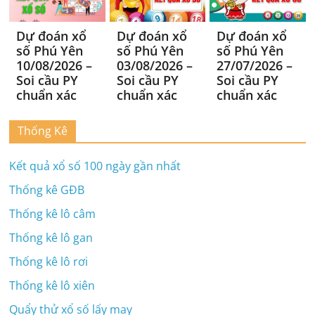
Dự đoán xổ
Dự đoán xổ
Dự đoán xổ
số Phú Yên
số Phú Yên
số Phú Yên
10/08/2026 –
03/08/2026 –
27/07/2026 –
Soi cầu PY
Soi cầu PY
Soi cầu PY
chuẩn xác
chuẩn xác
chuẩn xác
Thống Kê
Kết quả xổ số 100 ngày gần nhất
Thống kê GĐB
Thống kê lô câm
Thống kê lô gan
Thống kê lô rơi
Thống kê lô xiên
Quẩy thử xổ số lấy may