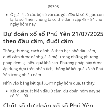
89308
Ở giải 4 có các bộ số với các góc đều là số 8, góc còn
lại là số 4 nên chúng ta có thể đánh cặp 48 – 84 cho
ngày hôm nay.
Dự đoán xổ số
Phú Yên
21/07/2025
theo đầu câm, đuôi câm
Thông thường, cách đánh lô theo bạc nhớ đầu câm,
đuôi câm được đánh giá là một trong những phương
pháp đem lại hiệu quả khá cao. Phương pháp này được
áp dụng dựa trên phân tích, thống kê kết quả xổ số
Phú
Yên
trong nhiều năm.
Nhìn vào bảng kết quả
XSPY
ngày hôm qua, ta thấy:
Kết quả xuất hiện đầu 9 câm, dự đoán hôm nay sẽ
có 91 – 90.
Chốt số dự đoán xổ số
Phú Yên