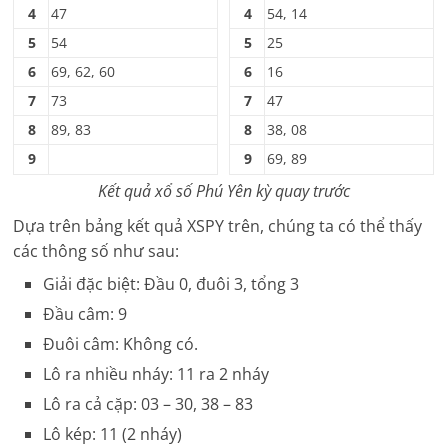
4
47
4
54, 14
5
54
5
25
6
69, 62, 60
6
16
7
73
7
47
8
89, 83
8
38, 08
9
9
69, 89
Kết quả xổ số
Phú Yên
kỳ quay trước
Dựa trên bảng kết quả
XSPY
trên, chúng ta có thể thấy
các thông số như sau:
Giải đặc biệt: Đầu 0, đuôi 3, tổng 3
Đầu câm: 9
Đuôi câm: Không có.
Lô ra nhiều nháy: 11 ra 2 nháy
Lô ra cả cặp: 03 – 30, 38 – 83
Lô kép: 11 (2 nháy)