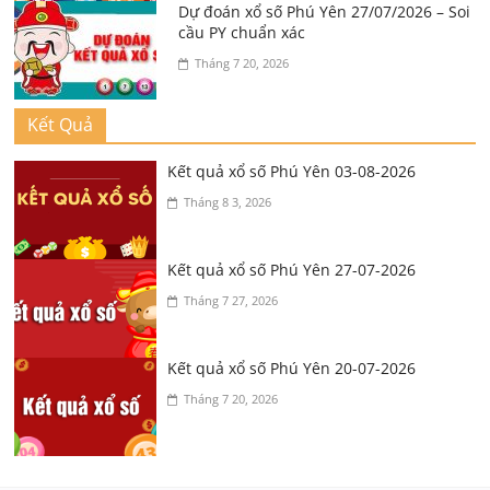
Dự đoán xổ số Phú Yên 27/07/2026 – Soi
cầu PY chuẩn xác
Tháng 7 20, 2026
Kết Quả
Kết quả xổ số Phú Yên 03-08-2026
Tháng 8 3, 2026
Kết quả xổ số Phú Yên 27-07-2026
Tháng 7 27, 2026
Kết quả xổ số Phú Yên 20-07-2026
Tháng 7 20, 2026