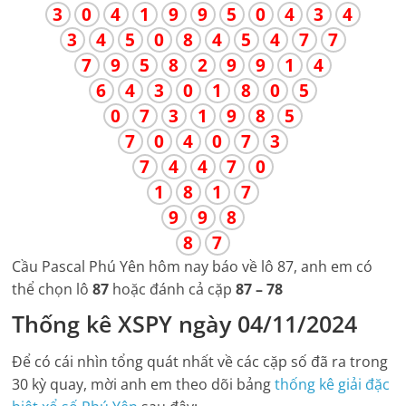
3
0
4
1
9
9
5
0
4
3
4
3
4
5
0
8
4
5
4
7
7
7
9
5
8
2
9
9
1
4
6
4
3
0
1
8
0
5
0
7
3
1
9
8
5
7
0
4
0
7
3
7
4
4
7
0
1
8
1
7
9
9
8
8
7
Cầu Pascal
Phú Yên
hôm nay báo về lô 87, anh em có
thể chọn lô
87
hoặc đánh cả cặp
87 – 78
Thống kê
XSPY
ngày
04/11/2024
Để có cái nhìn tổng quát nhất về các cặp số đã ra trong
30 kỳ quay, mời anh em theo dõi bảng
thống kê giải đặc