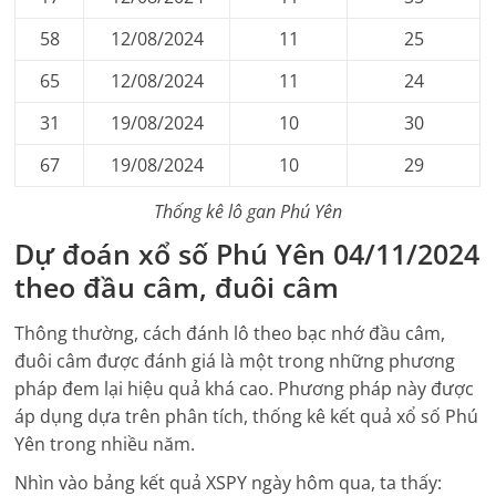
58
12/08/2024
11
25
65
12/08/2024
11
24
31
19/08/2024
10
30
67
19/08/2024
10
29
Thống kê lô gan
Phú Yên
Dự đoán xổ số
Phú Yên
04/11/2024
theo đầu câm, đuôi câm
Thông thường, cách đánh lô theo bạc nhớ đầu câm,
đuôi câm được đánh giá là một trong những phương
pháp đem lại hiệu quả khá cao. Phương pháp này được
áp dụng dựa trên phân tích, thống kê kết quả xổ số
Phú
Yên
trong nhiều năm.
Nhìn vào bảng kết quả
XSPY
ngày hôm qua, ta thấy: