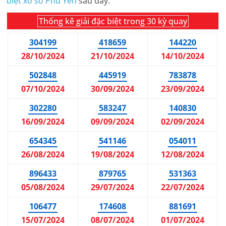
biệt xổ số
Phú Yên
sau đây:
Thống kê giải đặc biệt trong 30 kỳ quay
304199
418659
144220
28/10/2024
21/10/2024
14/10/2024
502848
445919
783878
07/10/2024
30/09/2024
23/09/2024
302280
583247
140830
16/09/2024
09/09/2024
02/09/2024
654345
541146
054011
26/08/2024
19/08/2024
12/08/2024
896433
879765
531363
05/08/2024
29/07/2024
22/07/2024
106477
174608
881691
15/07/2024
08/07/2024
01/07/2024