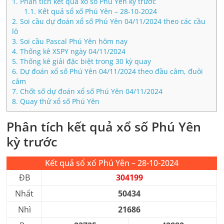
1.
Phân tích kết quả xổ số Phú Yên kỳ trước
1.1.
Kết quả sổ xố Phú Yên – 28-10-2024
2.
Soi cầu dự đoán xổ số Phú Yên 04/11/2024 theo các cầu
lô
3.
Soi cầu Pascal Phú Yên hôm nay
4.
Thống kê XSPY ngày 04/11/2024
5.
Thống kê giải đặc biệt trong 30 kỳ quay
6.
Dự đoán xổ số Phú Yên 04/11/2024 theo đầu câm, đuôi
câm
7.
Chốt số dự đoán xổ số Phú Yên 04/11/2024
8.
Quay thử xổ số Phú Yên
Phân tích kết quả xổ số
Phú Yên
kỳ trước
Kết quả sổ xố
Phú Yên
– 28-10-2024
ĐB
304199
Nhất
50434
Nhì
21686