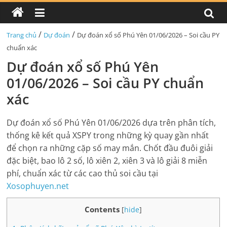
/
/
Trang chủ
Dự đoán
Dự đoán xổ số Phú Yên 01/06/2026 – Soi cầu PY
chuẩn xác
Dự đoán xổ số Phú Yên
01/06/2026 – Soi cầu PY chuẩn
xác
Dự đoán xổ số
Phú Yên
01/06/2026
dựa trên phân tích,
thống kê kết quả
XSPY
trong những kỳ quay gần nhất
để chọn ra những cặp số may mắn. Chốt đầu đuôi giải
đặc biệt, bao lô 2 số, lô xiên 2, xiên 3 và lô giải 8 miễn
phí, chuẩn xác từ các cao thủ soi cầu tại
Xosophuyen.net
Contents
[
hide
]