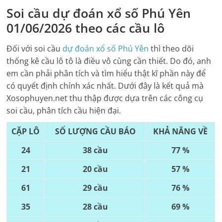
Soi cầu dự đoán xổ số
Phú Yên
01/06/2026
theo các cầu lô
Đối với soi cầu
dự đoán xổ số
Phú Yên
thì theo dõi
thống kê cầu lô tô là điều vô cùng cần thiết. Do đó, anh
em cần phải phân tích và tìm hiểu thật kĩ phần này để
có quyết định chính xác nhất. Dưới đây là kết quả mà
Xosophuyen.net
thu thập được dựa trên các công cụ
soi cầu, phân tích cầu hiện đại.
CẶP LÔ
SỐ LƯỢNG CẦU BÁO
KHẢ NĂNG VỀ
24
38 cầu
77 %
21
20 cầu
57 %
61
29 cầu
76 %
35
28 cầu
69 %