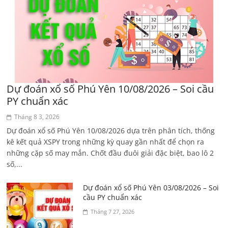
Dự đoán xổ số Phú Yên 10/08/2026 – Soi cầu
PY chuẩn xác
Tháng 8 3, 2026
Dự đoán xổ số Phú Yên 10/08/2026 dựa trên phân tích, thống
kê kết quả XSPY trong những kỳ quay gần nhất để chọn ra
những cặp số may mắn. Chốt đầu đuôi giải đặc biệt, bao lô 2
số,...
Dự đoán xổ số Phú Yên 03/08/2026 – Soi
cầu PY chuẩn xác
Tháng 7 27, 2026