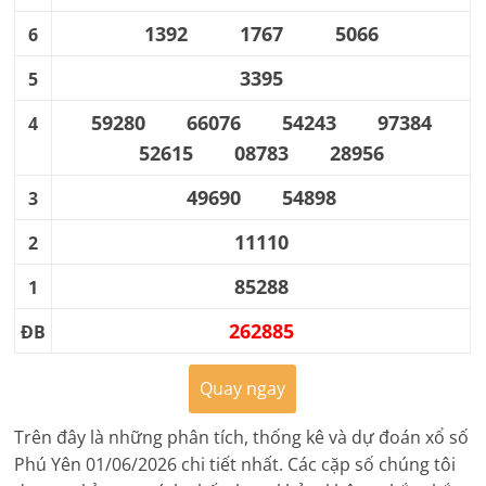
1392
1767
5066
6
3395
5
59280
66076
54243
97384
4
52615
08783
28956
49690
54898
3
11110
2
85288
1
262885
ĐB
Quay ngay
Trên đây là những phân tích, thống kê và dự đoán xổ số
Phú Yên
01/06/2026
chi tiết nhất. Các cặp số chúng tôi