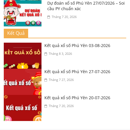
Dự đoán xổ số Phú Yên 27/07/2026 – Soi
cầu PY chuẩn xác
Tháng 7 20, 2026
Kết Quả
Kết quả xổ số Phú Yên 03-08-2026
Tháng 8 3, 2026
Kết quả xổ số Phú Yên 27-07-2026
Tháng 7 27, 2026
Kết quả xổ số Phú Yên 20-07-2026
Tháng 7 20, 2026