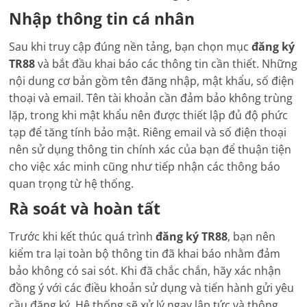
Nhập thông tin cá nhân
Sau khi truy cập đúng nền tảng, bạn chọn mục
đăng ký
TR88
và bắt đầu khai báo các thông tin cần thiết. Những
nội dung cơ bản gồm tên đăng nhập, mật khẩu, số điện
thoại và email. Tên tài khoản cần đảm bảo không trùng
lặp, trong khi mật khẩu nên được thiết lập đủ độ phức
tạp để tăng tính bảo mật. Riêng email và số điện thoại
nên sử dụng thông tin chính xác của bạn để thuận tiện
cho việc xác minh cũng như tiếp nhận các thông báo
quan trọng từ hệ thống.
Rà soát và hoàn tất
Trước khi kết thúc quá trình
đăng ký TR88
, bạn nên
kiểm tra lại toàn bộ thông tin đã khai báo nhằm đảm
bảo không có sai sót. Khi đã chắc chắn, hãy xác nhận
đồng ý với các điều khoản sử dụng và tiến hành gửi yêu
cầu đăng ký. Hệ thống sẽ xử lý ngay lập tức và thông