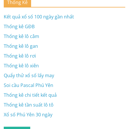
Thống Kê
Kết quả xổ số 100 ngày gần nhất
Thống kê GĐB
Thống kê lô câm
Thống kê lô gan
Thống kê lô rơi
Thống kê lô xiên
Quẩy thử xổ số lấy may
Soi cầu Pascal Phú Yên
Thống kê chi tiết kết quả
Thống kê tần suất lô tô
Xổ số Phú Yên 30 ngày