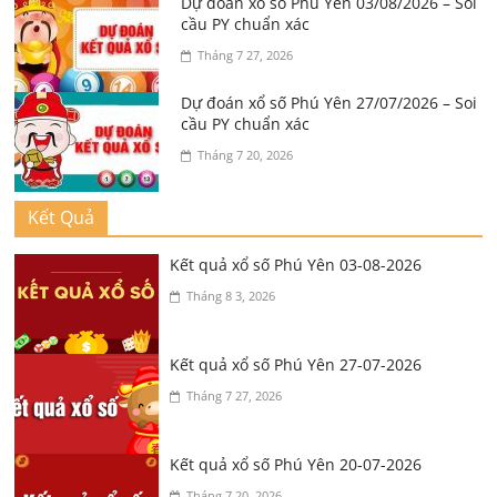
Dự đoán xổ số Phú Yên 03/08/2026 – Soi
cầu PY chuẩn xác
Tháng 7 27, 2026
Dự đoán xổ số Phú Yên 27/07/2026 – Soi
cầu PY chuẩn xác
Tháng 7 20, 2026
Kết Quả
Kết quả xổ số Phú Yên 03-08-2026
Tháng 8 3, 2026
Kết quả xổ số Phú Yên 27-07-2026
Tháng 7 27, 2026
Kết quả xổ số Phú Yên 20-07-2026
Tháng 7 20, 2026