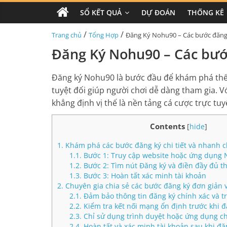
SỔ KẾT QUẢ
DỰ ĐOÁN
THỐNG KÊ
/
/
Trang chủ
Tổng Hợp
Đăng Ký Nohu90 – Các bước đăng 
Đăng Ký Nohu90 – Các bướ
Đăng ký Nohu90 là bước đầu để khám phá thế g
tuyệt đối giúp người chơi dễ dàng tham gia. 
khẳng định vị thế là nền tảng cá cược trực tu
Contents
[
hide
]
1.
Khám phá các bước đăng ký chi tiết và nhanh 
1.1.
Bước 1: Truy cập website hoặc ứng dụng 
1.2.
Bước 2: Tìm nút Đăng ký và điền đầy đủ th
1.3.
Bước 3: Hoàn tất xác minh tài khoản
2.
Chuyên gia chia sẻ các bước đăng ký đơn giản 
2.1.
Đảm bảo thông tin đăng ký chính xác và t
2.2.
Kiểm tra kết nối mạng ổn định trước khi đ
2.3.
Chỉ sử dụng trình duyệt hoặc ứng dụng c
2.4.
Hoàn tất và xác minh tài khoản sau khi đă