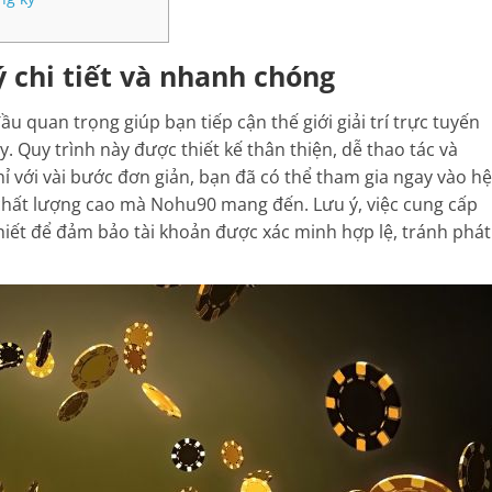
chi tiết và nhanh chóng
 quan trọng giúp bạn tiếp cận thế giới giải trí trực tuyến
. Quy trình này được thiết kế thân thiện, dễ thao tác và
ỉ với vài bước đơn giản, bạn đã có thể tham gia ngay vào hệ
 chất lượng cao mà Nohu90 mang đến. Lưu ý, việc cung cấp
 thiết để đảm bảo tài khoản được xác minh hợp lệ, tránh phát