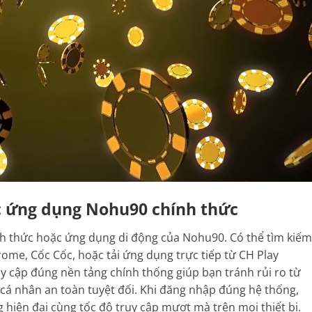
c ứng dụng Nohu90 chính thức
nh thức hoặc ứng dụng di động của Nohu90. Có thể tìm kiếm
rome, Cốc Cốc, hoặc tải ứng dụng trực tiếp từ CH Play
uy cập đúng nền tảng chính thống giúp bạn tránh rủi ro từ
 cá nhân an toàn tuyệt đối. Khi đăng nhập đúng hệ thống,
 hiện đại cùng tốc độ truy cập mượt mà trên mọi thiết bị.