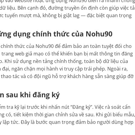
ập vào website hoặc ứng dụng Nohu90 diễn ra nhanh chóng
dữ liệu. Bên cạnh đó, đường truyền ổn định còn giúp việc tả
ực tuyến mượt mà, không bị giật lag — đặc biệt quan trọng
 ứng dụng chính thức của Nohu90
 chính thức của Nohu90 để đảm bảo an toàn tuyệt đối cho
c trang web giả mạo có thể khiến bạn bị mất thông tin đăng
o. Khi sử dụng nền tảng chính thống, toàn bộ dữ liệu của
ại, ngăn chặn mọi hành vi truy cập trái phép. Ngoài ra,
 thao tác và có đội ngũ hỗ trợ khách hàng sẵn sàng giúp đỡ
n sau khi đăng ký
ểm tra kỹ lại trước khi nhấn nút “Đăng ký”. Việc rà soát cẩn
 có, tiết kiệm thời gian chỉnh sửa về sau. Khi gửi biểu mẫu
ay lập tức. Đây là bước quan trọng đảm bảo người dùng hợp