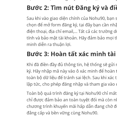
Bước 2: Tìm nút Đăng ký và đi
Sau khi vào giao diện chính của Nohu90, bạn s
chọn để mở form đăng ký, tại đây bạn cần nhậ
điện thoại, địa chỉ email,… Tất cả các trường 
tính và bảo mật tài khoản. Hãy đảm bảo mọi th
minh diễn ra thuận lợi.
Bước 3: Hoàn tất xác minh tà
Khi đã điền đầy đủ thông tin, hệ thống sẽ gử
ký. Hãy nhập mã này vào ô xác minh để hoàn tấ
toàn bộ dữ liệu để tránh sai lệch. Sau khi xá
lập tức, cho phép đăng nhập và tham gia vào 
Toàn bộ quá trình đăng ký tại Nohu90 chỉ mất 
chỉ được đảm bảo an toàn tuyệt đối mà còn 
chương trình khuyến mãi hấp dẫn đang chờ đón
đẳng cấp và bền vững cùng Nohu90.