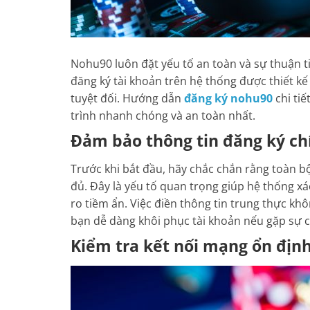
Nohu90 luôn đặt yếu tố an toàn và sự thuận ti
đăng ký tài khoản trên hệ thống được thiết k
tuyệt đối. Hướng dẫn
đăng ký nohu90
chi ti
trình nhanh chóng và an toàn nhất.
Đảm bảo thông tin đăng ký ch
Trước khi bắt đầu, hãy chắc chắn rằng toàn b
đủ. Đây là yếu tố quan trọng giúp hệ thống xá
ro tiềm ẩn. Việc điền thông tin trung thực khô
bạn dễ dàng khôi phục tài khoản nếu gặp sự c
Kiểm tra kết nối mạng ổn định