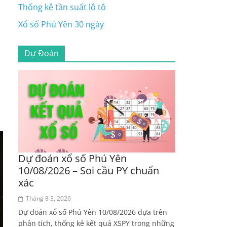
Thống kê tần suất lô tô
Xổ số Phú Yên 30 ngày
Dự Đoán
Dự đoán xổ số Phú Yên
10/08/2026 – Soi cầu PY chuẩn
xác
Tháng 8 3, 2026
Dự đoán xổ số Phú Yên 10/08/2026 dựa trên
phân tích, thống kê kết quả XSPY trong những