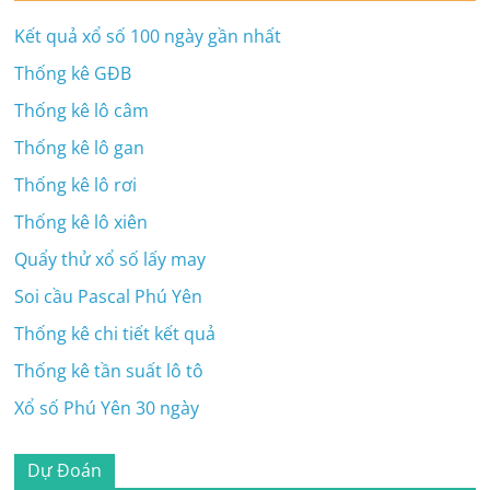
Kết quả xổ số 100 ngày gần nhất
Thống kê GĐB
Thống kê lô câm
Thống kê lô gan
Thống kê lô rơi
Thống kê lô xiên
Quẩy thử xổ số lấy may
Soi cầu Pascal Phú Yên
Thống kê chi tiết kết quả
Thống kê tần suất lô tô
Xổ số Phú Yên 30 ngày
Dự Đoán