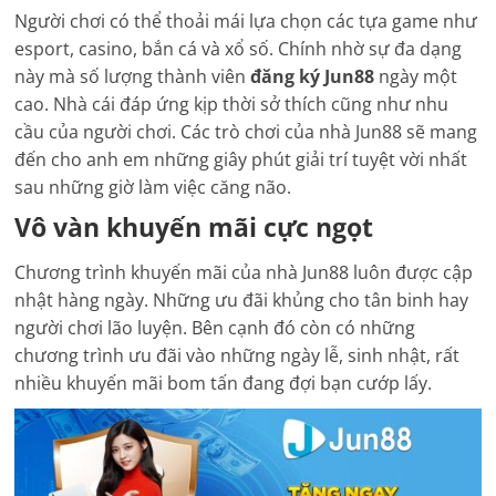
Người chơi có thể thoải mái lựa chọn các tựa game như
esport, casino, bắn cá và xổ số. Chính nhờ sự đa dạng
này mà số lượng thành viên
đăng ký Jun88
ngày một
cao. Nhà cái đáp ứng kịp thời sở thích cũng như nhu
cầu của người chơi. Các trò chơi của nhà Jun88 sẽ mang
đến cho anh em những giây phút giải trí tuyệt vời nhất
sau những giờ làm việc căng não.
Vô vàn khuyến mãi cực ngọt
Chương trình khuyến mãi của nhà Jun88 luôn được cập
nhật hàng ngày. Những ưu đãi khủng cho tân binh hay
người chơi lão luyện. Bên cạnh đó còn có những
chương trình ưu đãi vào những ngày lễ, sinh nhật, rất
nhiều khuyến mãi bom tấn đang đợi bạn cướp lấy.