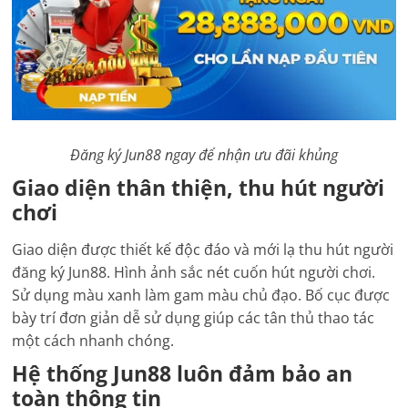
Đăng ký Jun88 ngay để nhận ưu đãi khủng
Giao diện thân thiện, thu hút người
chơi
Giao diện được thiết kế độc đáo và mới lạ thu hút người
đăng ký Jun88. Hình ảnh sắc nét cuốn hút người chơi.
Sử dụng màu xanh làm gam màu chủ đạo. Bố cục được
bày trí đơn giản dễ sử dụng giúp các tân thủ thao tác
một cách nhanh chóng.
Hệ thống Jun88 luôn đảm bảo an
toàn thông tin