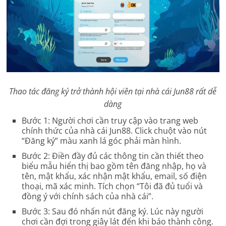
Thao tác đăng ký trở thành hội viên tại nhà cái Jun88 rất dễ
dàng
Bước 1: Người chơi cần truy cập vào trang web
chính thức của nhà cái Jun88. Click chuột vào nút
“Đăng ký” màu xanh lá góc phải màn hình.
Bước 2: Điền đầy đủ các thông tin cần thiết theo
biểu mẫu hiển thị bao gồm tên đăng nhập, họ và
tên, mật khẩu, xác nhận mật khẩu, email, số điện
thoại, mã xác minh. Tích chọn “Tôi đã đủ tuổi và
đồng ý với chính sách của nhà cái”.
Bước 3: Sau đó nhấn nút đăng ký. Lúc này người
chơi cần đợi trong giây lát đến khi báo thành công.