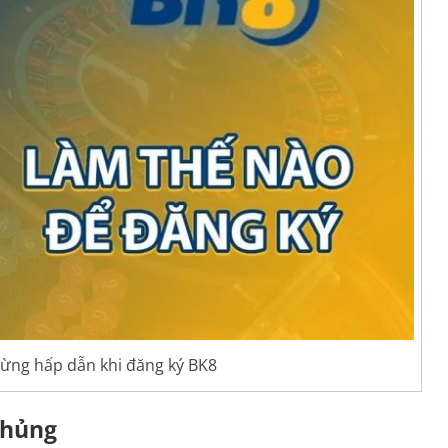
ừng hấp dẫn khi đăng ký BK8
khủng