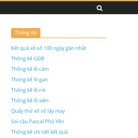
Thống Kê
Kết quả xổ số 100 ngày gần nhất
Thống kê GĐB
Thống kê lô câm
Thống kê lô gan
Thống kê lô rơi
Thống kê lô xiên
Quẩy thử xổ số lấy may
Soi cầu Pascal Phú Yên
Thống kê chi tiết kết quả