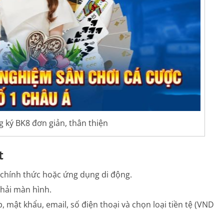
g ký BK8 đơn giản, thân thiện
t
e chính thức hoặc ứng dụng di động.
phải màn hình.
 mật khẩu, email, số điện thoại và chọn loại tiền tệ (VND