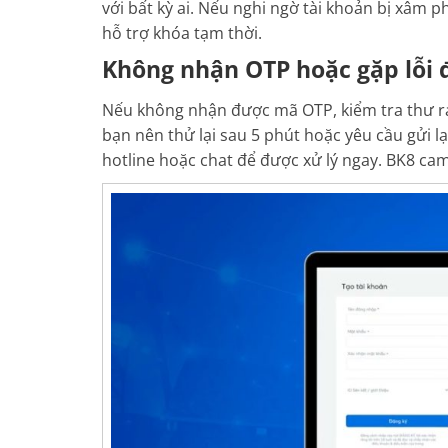
với bất kỳ ai. Nếu nghi ngờ tài khoản bị xâm p
hỗ trợ khóa tạm thời.
Không nhận OTP hoặc gặp lỗi 
Nếu không nhận được mã OTP, kiểm tra thư r
bạn nên thử lại sau 5 phút hoặc yêu cầu gửi l
hotline hoặc chat để được xử lý ngay. BK8 cam