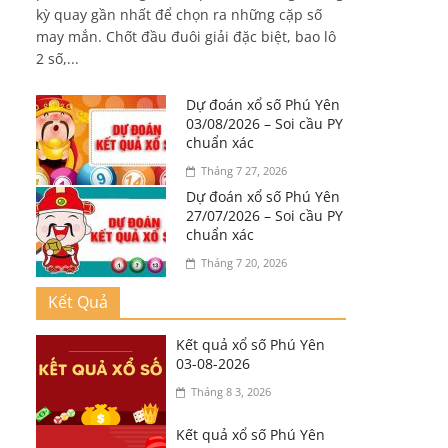
kỳ quay gần nhất để chọn ra những cặp số
may mắn. Chốt đầu đuôi giải đặc biệt, bao lô
2 số,...
Dự đoán xổ số Phú Yên
03/08/2026 – Soi cầu PY
chuẩn xác
Tháng 7 27, 2026
Dự đoán xổ số Phú Yên
27/07/2026 – Soi cầu PY
chuẩn xác
Tháng 7 20, 2026
Kết Quả
Kết quả xổ số Phú Yên
03-08-2026
Tháng 8 3, 2026
Kết quả xổ số Phú Yên