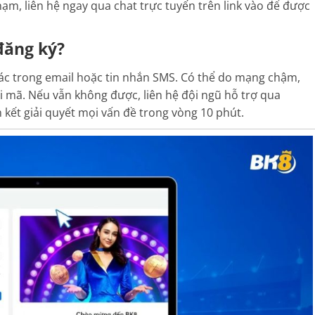
hạm, liên hệ ngay qua chat trực tuyến trên link vào để được
đăng ký?
ác trong email hoặc tin nhắn SMS. Có thể do mạng chậm,
ại mã. Nếu vẫn không được, liên hệ đội ngũ hỗ trợ qua
 kết giải quyết mọi vấn đề trong vòng 10 phút.