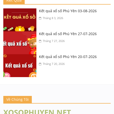
Kết quả xổ số Phú Yên 03-08-2026
Tháng 8 3, 2026
Kết quả xổ số Phú Yên 27-07-2026
Tháng 7 27, 2026
Kết quả xổ số Phú Yên 20-07-2026
Tháng 7 20, 2026
Về Chúng Tôi
XOSOPHUYEN.NET