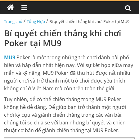
/
/
Trang chủ
Tổng Hợp
Bí quyết chiến thắng khi chơi Poker tại MU9
Bí quyết chiến thắng khi chơi
Poker tại MU9
MU9
Poker là một trong những trò chơi đánh bài phổ
biến và hấp dẫn nhất hiện nay. Với sự kết hợp giữa may
mắn và kỹ năng, MU9 Poker đã thu hút được rất nhiều
người chơi và trở thành một trò chơi được yêu thích
không chỉ ở Việt Nam mà còn trên toàn thế giới.
Tuy nhiên, để có thể chiến thắng trong MU9 Poker
không hề dễ dàng. Để giúp bạn trở thành một người
chơi kỳ cựu và giành chiến thắng trong các ván bài,
chúng tôi sẽ chia sẻ với bạn những bí quyết và chiến
thuật cơ bản để giành chiến thắng tại MU9 Poker.