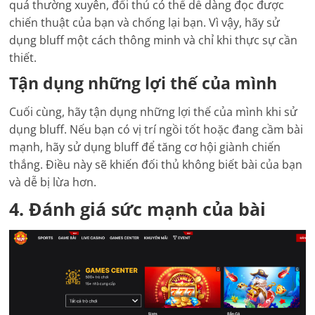
quá thường xuyên, đối thủ có thể dễ dàng đọc được
chiến thuật của bạn và chống lại bạn. Vì vậy, hãy sử
dụng bluff một cách thông minh và chỉ khi thực sự cần
thiết.
Tận dụng những lợi thế của mình
Cuối cùng, hãy tận dụng những lợi thế của mình khi sử
dụng bluff. Nếu bạn có vị trí ngồi tốt hoặc đang cầm bài
mạnh, hãy sử dụng bluff để tăng cơ hội giành chiến
thắng. Điều này sẽ khiến đối thủ không biết bài của bạn
và dễ bị lừa hơn.
4. Đánh giá sức mạnh của bài