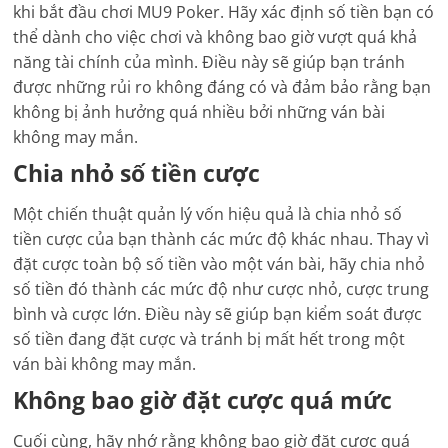
khi bắt đầu chơi MU9 Poker. Hãy xác định số tiền bạn có
thể dành cho việc chơi và không bao giờ vượt quá khả
năng tài chính của mình. Điều này sẽ giúp bạn tránh
được những rủi ro không đáng có và đảm bảo rằng bạn
không bị ảnh hưởng quá nhiều bởi những ván bài
không may mắn.
Chia nhỏ số tiền cược
Một chiến thuật quản lý vốn hiệu quả là chia nhỏ số
tiền cược của bạn thành các mức độ khác nhau. Thay vì
đặt cược toàn bộ số tiền vào một ván bài, hãy chia nhỏ
số tiền đó thành các mức độ như cược nhỏ, cược trung
bình và cược lớn. Điều này sẽ giúp bạn kiểm soát được
số tiền đang đặt cược và tránh bị mất hết trong một
ván bài không may mắn.
Không bao giờ đặt cược quá mức
Cuối cùng, hãy nhớ rằng không bao giờ đặt cược quá