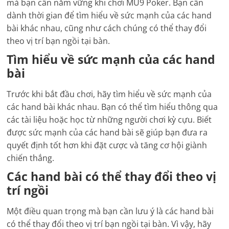
mà bạn cần nắm vững khi chơi MU9 Poker. Bạn cần
dành thời gian để tìm hiểu về sức mạnh của các hand
bài khác nhau, cũng như cách chúng có thể thay đổi
theo vị trí bạn ngồi tại bàn.
Tìm hiểu về sức mạnh của các hand
bài
Trước khi bắt đầu chơi, hãy tìm hiểu về sức mạnh của
các hand bài khác nhau. Bạn có thể tìm hiểu thông qua
các tài liệu hoặc học từ những người chơi kỳ cựu. Biết
được sức mạnh của các hand bài sẽ giúp bạn đưa ra
quyết định tốt hơn khi đặt cược và tăng cơ hội giành
chiến thắng.
Các hand bài có thể thay đổi theo vị
trí ngồi
Một điều quan trọng mà bạn cần lưu ý là các hand bài
có thể thay đổi theo vị trí bạn ngồi tại bàn. Vì vậy, hãy