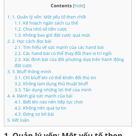
Contents
[
hide
]
1.
1. Quản lý vốn: Một yếu tố then chốt
1.1.
Kế hoạch ngân sách cụ thể
1.2.
Chia nhỏ số tiền cược
1.3.
Không bao giờ đặt cược quá mức
2.
2. Học cách đọc bài
2.1.
Tìm hiểu về sức mạnh của các hand bài
2.2.
Các hand bài có thể thay đổi theo vị trí ngồi
2.3.
Xác định bài của đối phương dựa trên hành động
đặt cược
3.
3. Bluff thông minh
3.1.
Chỉ bluff khi có thể khiến đối thủ tin
3.2.
Không lạm dụng thủ thuật bluff
3.3.
Tận dụng những lợi thế của mình
4.
4. Đánh giá sức mạnh của bài
4.1.
Biết khi nào nên tiếp tục chơi
4.2.
Không nên quá tự tin
4.3.
Đừng sợ bỏ bài
5.
Kết luận
1. Quản lý vốn: Một yếu tố then