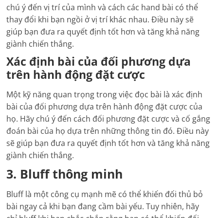
chú ý đến vị trí của mình và cách các hand bài có thể
thay đổi khi bạn ngồi ở vị trí khác nhau. Điều này sẽ
giúp bạn đưa ra quyết định tốt hơn và tăng khả năng
giành chiến thắng.
Xác định bài của đối phương dựa
trên hành động đặt cược
Một kỹ năng quan trọng trong việc đọc bài là xác định
bài của đối phương dựa trên hành động đặt cược của
họ. Hãy chú ý đến cách đối phương đặt cược và cố gắng
đoán bài của họ dựa trên những thông tin đó. Điều này
sẽ giúp bạn đưa ra quyết định tốt hơn và tăng khả năng
giành chiến thắng.
3. Bluff thông minh
Bluff là một công cụ mạnh mẽ có thể khiến đối thủ bỏ
bài ngay cả khi bạn đang cầm bài yếu. Tuy nhiên, hãy