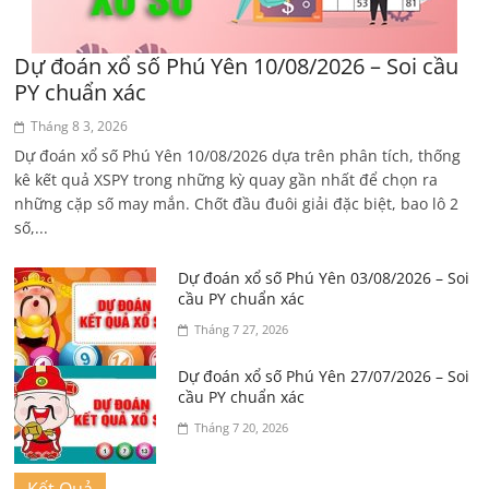
Dự đoán xổ số Phú Yên 10/08/2026 – Soi cầu
PY chuẩn xác
Tháng 8 3, 2026
Dự đoán xổ số Phú Yên 10/08/2026 dựa trên phân tích, thống
kê kết quả XSPY trong những kỳ quay gần nhất để chọn ra
những cặp số may mắn. Chốt đầu đuôi giải đặc biệt, bao lô 2
số,...
Dự đoán xổ số Phú Yên 03/08/2026 – Soi
cầu PY chuẩn xác
Tháng 7 27, 2026
Dự đoán xổ số Phú Yên 27/07/2026 – Soi
cầu PY chuẩn xác
Tháng 7 20, 2026
Kết Quả