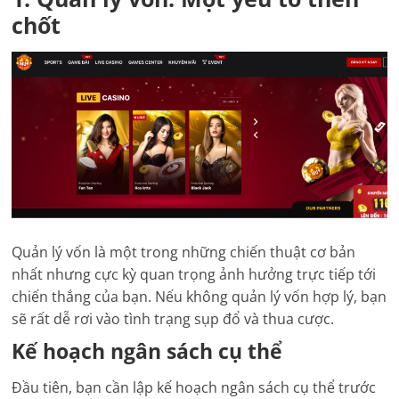
chốt
Quản lý vốn là một trong những chiến thuật cơ bản
nhất nhưng cực kỳ quan trọng ảnh hưởng trực tiếp tới
chiến thắng của bạn. Nếu không quản lý vốn hợp lý, bạn
sẽ rất dễ rơi vào tình trạng sụp đổ và thua cược.
Kế hoạch ngân sách cụ thể
Đầu tiên, bạn cần lập kế hoạch ngân sách cụ thể trước