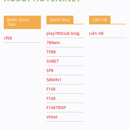
Được Quan
Danh Mục
Liên Hệ
Tâm
play789club.blog
Liên Hệ
cf68
789win
TP88
SHBET
SP8
58WIN1
F168
F168
F16878VIP
shbet