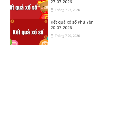
27-07-2026
Tháng 7 27, 2026
Kết quả xổ số Phú Yên
20-07-2026
Tháng 7 20, 2026
a