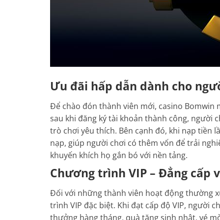
Ưu đãi hấp dẫn dành cho ngư
Để chào đón thành viên mới, casino Bomwin m
sau khi đăng ký tài khoản thành công, người 
trò chơi yêu thích. Bên cạnh đó, khi nạp tiền
nạp, giúp người chơi có thêm vốn để trải nghi
khuyến khích họ gắn bó với nền tảng.
Chương trình VIP – Đẳng cấp v
Đối với những thành viên hoạt động thường x
trình VIP đặc biệt. Khi đạt cấp độ VIP, người 
thưởng hàng tháng, quà tặng sinh nhật, vé mời