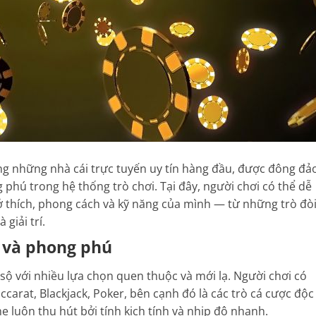
ng những nhà cái trực tuyến uy tín hàng đầu, được đông đả
phú trong hệ thống trò chơi. Tại đây, người chơi có thể dễ
 thích, phong cách và kỹ năng của mình — từ những trò đò
giải trí.
n và phong phú
ộ với nhiều lựa chọn quen thuộc và mới lạ. Người chơi có
arat, Blackjack, Poker, bên cạnh đó là các trò cá cược độc
 luôn thu hút bởi tính kịch tính và nhịp độ nhanh.