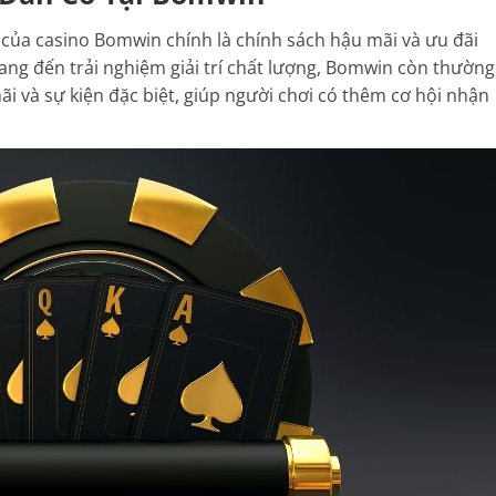
của casino Bomwin chính là chính sách hậu mãi và ưu đãi
ng đến trải nghiệm giải trí chất lượng, Bomwin còn thường
i và sự kiện đặc biệt, giúp người chơi có thêm cơ hội nhận