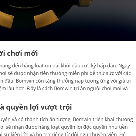
ời chơi mới
ang đến hàng loạt ưu đãi khởi đầu cực kỳ hấp dẫn. Ngay
chơi sẽ được nhận tiền thưởng miễn phí để thử sức với các
 lần đầu, Bomwin còn tặng thưởng nạp tương ứng với giá trị
ệm lâu hơn. Đây là cách Bomwin tri ân người chơi mới và
à quyền lợi vượt trội
uyên và có thành tích ấn tượng, Bomwin triển khai chương
chơi sẽ nhận được hàng loạt quyền lợi độc quyền như tiền
 sự kiện lớn và hỗ trợ riêng từ đội ngũ chuyên viên. Hệ