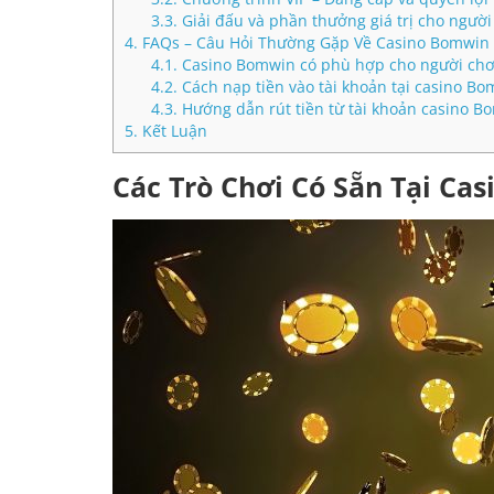
3.3.
Giải đấu và phần thưởng giá trị cho người
4.
FAQs – Câu Hỏi Thường Gặp Về Casino Bomwin
4.1.
Casino Bomwin có phù hợp cho người chơ
4.2.
Cách nạp tiền vào tài khoản tại casino B
4.3.
Hướng dẫn rút tiền từ tài khoản casino B
5.
Kết Luận
Các Trò Chơi Có Sẵn Tại Ca