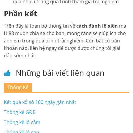
quá nhiều trong quá trình tham gia trải nghiệm.
Phần kết
Trên đây là toàn bộ thông tin về
cách đánh lô xiên
mà
Hi88 muốn chia sẻ cho bạn, mong rằng sẽ giúp ích cho
anh em trong quá trình trải nghiệm. Còn bất cứ băn
khoăn nào, liên hệ ngay để được được chúng tôi giải
đáp sớm nhất.
Những bài viết liên quan
Thống Kê
Kết quả xổ số 100 ngày gần nhất
Thống kê GĐB
Thống kê lô câm
Thống kê lô gan