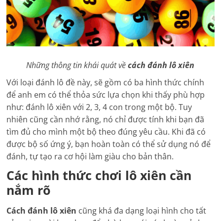
Những thông tin khái quát về
cách đánh lô xiên
Với loại đánh lô đề này, sẽ gồm có ba hình thức chính
để anh em có thể thỏa sức lựa chọn khi thấy phù hợp
như: đánh lô xiên với 2, 3, 4 con trong một bộ. Tuy
nhiên cũng cần nhớ rằng, nó chỉ được tính khi bạn đã
tìm đủ cho mình một bộ theo đúng yêu cầu. Khi đã có
được bộ số ứng ý, bạn hoàn toàn có thể sử dụng nó để
đánh, tự tạo ra cơ hội làm giàu cho bản thân.
Các hình thức chơi lô xiên cần
nắm rõ
Cách đánh lô xiên
cũng khá đa dạng loại hình cho tất