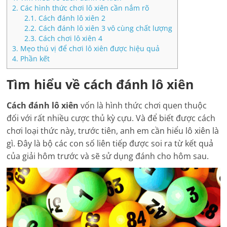
2.
Các hình thức chơi lô xiên cần nắm rõ
2.1.
Cách đánh lô xiên 2
2.2.
Cách đánh lô xiên 3 vô cùng chất lượng
2.3.
Cách chơi lô xiên 4
3.
Mẹo thú vị để chơi lô xiên được hiệu quả
4.
Phần kết
Tìm hiểu về cách đánh lô xiên
Cách đánh lô xiên
vốn là hình thức chơi quen thuộc
đối với rất nhiều cược thủ kỳ cựu. Và để biết được cách
chơi loại thức này, trước tiên, anh em cần hiểu lô xiên là
gì. Đây là bộ các con số liên tiếp được soi ra từ kết quả
của giải hôm trước và sẽ sử dụng đánh cho hôm sau.