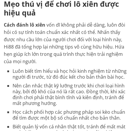
Mẹo thú vị để chơi lô xiên được
hiệu quả
Cách đánh lô xiên
vốn dĩ không phải dễ dàn
g, luôn đòi
hỏi có sự tính toán chuẩn xác nhất có thể. Nhấn thấy
được nhu cầu lớn của người chơi đối với loại hình này,
Hi88 đã tổng hợp lại những tips vô cùng hữu hiệu. Hứa
hẹn giúp ích lớn trong quá trình thực hiện trải nghiệm
của mọi người.
Luôn biết tìm hiểu và học hỏi kinh nghiệm từ những
người đi trước, từ đó đúc kết cho bản thân bài học.
Nên cân nhắc thật kỹ lưỡng trước khi chơi loại hình
này, bởi độ khó của nó là rất cao. Đồng thời, khi xác
định chơi phải thật bình tĩnh và kiên định, tránh để
mất phương hướng.
Học cách phối hợp các phương pháp soi kèo chuẩn
để tìm được một bộ số chuẩn nhất cho bản thân.
Biết quản lý vốn cá nhân thật tốt, tránh để mất mát