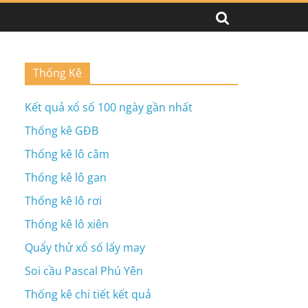
Thống Kê
Kết quả xổ số 100 ngày gần nhất
Thống kê GĐB
Thống kê lô câm
Thống kê lô gan
Thống kê lô rơi
Thống kê lô xiên
Quẩy thử xổ số lấy may
Soi cầu Pascal Phú Yên
Thống kê chi tiết kết quả