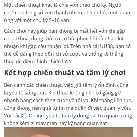
Một chiến thuật khác là chia vốn theo chu kỳ. Người
chơi chia tổng số vốn thành nhiều phần nhỏ, mỗi phần
ứng với một chu kỳ 5–10 ván.
Cách chơi này giúp bạn không bị mất hết vốn khi gặp
chuỗi thua, đồng thời có cơ hội phục hồi và nhân lợi
nhuận khi gặp cầu thuận lợi. Trên nhà cái UU88, bạn có
thể dễ dàng theo dõi lịch sử cược và thống kê thắng
thua để điều chỉnh chiến lược.
Kết hợp chiến thuật và tâm lý chơi
Bên cạnh các chiến thuật, việc giữ tâm lý ổn định cũng
là yếu tố sống còn. Khi thua, không nên cố gắng gỡ
nhanh bằng cách tăng cược vô tội vạ. Khi thắng liên tục,
cũng không nên quá tự tin mà quên đi việc quản lý vốn.
Với Tài Xỉu Online, yếu tố tâm lý đóng vai trò quan trọng
không kém gì may mắn hay kỹ năng quan sát.