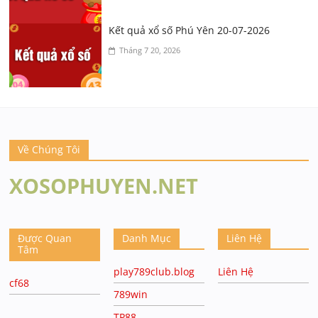
Kết quả xổ số Phú Yên 20-07-2026
Tháng 7 20, 2026
Về Chúng Tôi
XOSOPHUYEN.NET
Được Quan
Danh Mục
Liên Hệ
Tâm
play789club.blog
Liên Hệ
cf68
789win
TP88