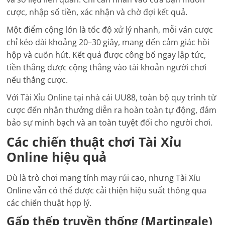
cược, nhập số tiền, xác nhận và chờ đợi kết quả.
Một điểm cộng lớn là tốc độ xử lý nhanh, mỗi ván cược
chỉ kéo dài khoảng 20–30 giây, mang đến cảm giác hồi
hộp và cuốn hút. Kết quả được công bố ngay lập tức,
tiền thắng được cộng thẳng vào tài khoản người chơi
nếu thắng cược.
Với Tài Xỉu Online tại nhà cái UU88, toàn bộ quy trình từ
cược đến nhận thưởng diễn ra hoàn toàn tự động, đảm
bảo sự minh bạch và an toàn tuyệt đối cho người chơi.
Các chiến thuật chơi Tài Xỉu
Online hiệu quả
Dù là trò chơi mang tính may rủi cao, nhưng Tài Xỉu
Online vẫn có thể được cải thiện hiệu suất thông qua
các chiến thuật hợp lý.
Gấp thếp truyền thống (Martingale)