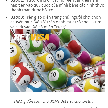
Bước 2: Trước khi chơi, các hội viên cần tiến hành
nạp tiền vào quỹ cược của mình bằng các hình thức
thanh toán được hỗ trợ.
Bước 3: Trên giao diện trang chủ, người chơi chọn
chuyên mục “Xổ số” trên danh mục trò chơi → tìm
và click vào “Xổ số miền Trung”.
Hướng dẫn cách chơi XSMT Bet visa cho tân thủ