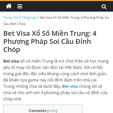
/
/
Trang chủ
Tổng Hợp
Bet Visa Xổ Số Miền Trung: 4 Phương Pháp Soi
Cầu Đỉnh Chóp
Bet Visa Xổ Số Miền Trung: 4
Phương Pháp Soi Cầu Đỉnh
Chóp
Bet visa
xổ số miền Trung là trò chơi thần số học mang
yếu tố may rủi được săn đón tại Việt Nam. Với cơ hội
trúng giải độc đắc siêu khủng cùng cách chơi đơn giản,
đã khiến tựa game này nổi đình đám trên nhà cái.
Trong những chia sẻ dưới đây,
Bet visa
chúng tôi sẽ
chia sẻ cho anh em 4 phương pháp soi cầu số đỉnh của
chóp nhé.
Contents
[
hide
]