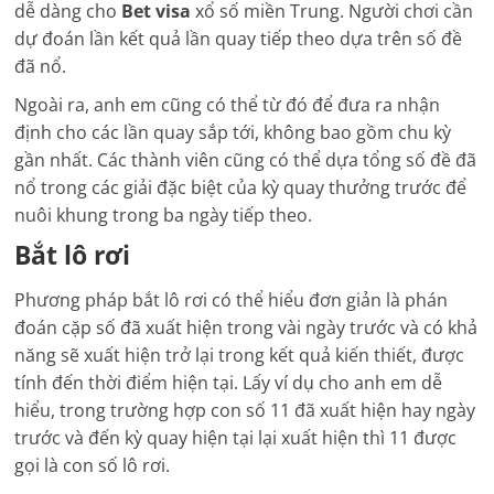
dễ dàng cho
Bet visa
xổ số miền Trung. Người chơi cần
dự đoán lần kết quả lần quay tiếp theo dựa trên số đề
đã nổ.
Ngoài ra, anh em cũng có thể từ đó để đưa ra nhận
định cho các lần quay sắp tới, không bao gồm chu kỳ
gần nhất. Các thành viên cũng có thể dựa tổng số đề đã
nổ trong các giải đặc biệt của kỳ quay thưởng trước để
nuôi khung trong ba ngày tiếp theo.
Bắt lô rơi
Phương pháp bắt lô rơi có thể hiểu đơn giản là phán
đoán cặp số đã xuất hiện trong vài ngày trước và có khả
năng sẽ xuất hiện trở lại trong kết quả kiến thiết, được
tính đến thời điểm hiện tại. Lấy ví dụ cho anh em dễ
hiểu, trong trường hợp con số 11 đã xuất hiện hay ngày
trước và đến kỳ quay hiện tại lại xuất hiện thì 11 được
gọi là con số lô rơi.