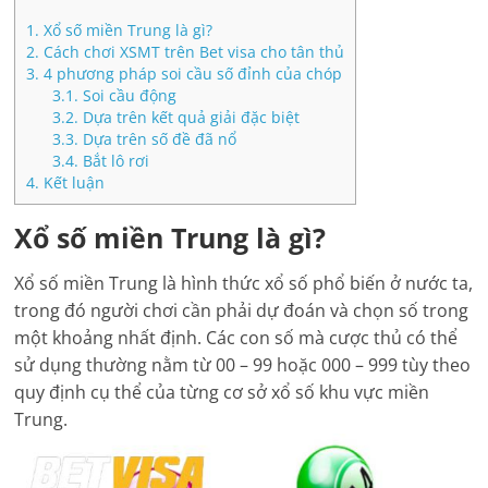
1.
Xổ số miền Trung là gì?
2.
Cách chơi XSMT trên Bet visa cho tân thủ
3.
4 phương pháp soi cầu số đỉnh của chóp
3.1.
Soi cầu động
3.2.
Dựa trên kết quả giải đặc biệt
3.3.
Dựa trên số đề đã nổ
3.4.
Bắt lô rơi
4.
Kết luận
Xổ số miền Trung là gì?
Xổ số miền Trung là hình thức xổ số phổ biến ở nước ta,
trong đó người chơi cần phải dự đoán và chọn số trong
một khoảng nhất định. Các con số mà cược thủ có thể
sử dụng thường nằm từ 00 – 99 hoặc 000 – 999 tùy theo
quy định cụ thể của từng cơ sở xổ số khu vực miền
Trung.