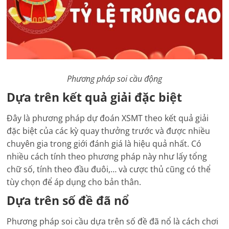
Phương pháp soi cầu động
Dựa trên kết quả giải đặc biệt
Đây là phương pháp dự đoán XSMT theo kết quả giải
đặc biệt của các kỳ quay thưởng trước và được nhiều
chuyên gia trong giới đánh giá là hiệu quả nhất. Có
nhiều cách tính theo phương pháp này như lấy tổng
chữ số, tính theo đầu đuôi,… và cược thủ cũng có thể
tùy chọn để áp dụng cho bản thân.
Dựa trên số đề đã nổ
Phương pháp soi cầu dựa trên số đề đã nổ là cách chơi