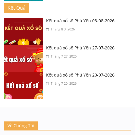
Kết Quả
Kết quả xổ số Phú Yên 03-08-2026
Tháng 8 3, 2026
Kết quả xổ số Phú Yên 27-07-2026
Tháng 7 27, 2026
Kết quả xổ số Phú Yên 20-07-2026
Tháng 7 20, 2026
Về Chúng Tôi