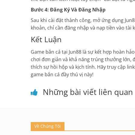
Bước 4: Đăng Ký Và Đăng Nhập
Sau khi cài đặt thành công, mở ứng dụng Jun8
khoản, chỉ cần đăng nhập và nạp tiền vào tài 
Kết Luận
Game bắn cá tại Jun88 là sự kết hợp hoàn hảo g
chơi đơn giản và khả năng trúng thưởng lớn, đ
thích sự hồi hộp và kịch tính. Hãy truy cập li
game bắn cá đầy thú vị này!
Những bài viết liên quan
Về Chúng Tôi