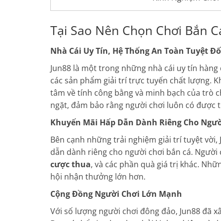
Tại Sao Nên Chọn Chơi Bắn Cá
Nhà Cái Uy Tín, Hệ Thống An Toàn Tuyệt Đố
Jun88 là một trong những nhà cái uy tín hàng
các sản phẩm giải trí trực tuyến chất lượng. 
tâm về tính công bằng và minh bạch của trò c
ngặt, đảm bảo rằng người chơi luôn có được t
Khuyến Mãi Hấp Dẫn Dành Riêng Cho Ngườ
Bên cạnh những trải nghiệm giải trí tuyệt vờ
dẫn dành riêng cho người chơi bắn cá. Người
cược thua
, và các phần quà giá trị khác. Nh
hội nhận thưởng lớn hơn.
Cộng Đồng Người Chơi Lớn Mạnh
Với số lượng người chơi đông đảo, Jun88 đã 