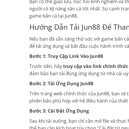
Bạn có thể giao lưu, học hỏi kinh nghiệm và t
người có kỹ năng săn cá tốt nhất. Sự cạnh tr
game bắn cá tại Jun88.
Hướng Dẫn Tải Jun88 Để Tha
Nếu bạn đã sẵn sàng thử sức với game bắn cá 
để tải ứng dụng và bắt đầu cuộc hành trình s
Bước 1: Truy Cập Link Vào Jun88
Trước tiên, hãy
truy cập vào link chính thức
đảm bảo bạn tải đúng ứng dụng từ nhà cái uy 
Bước 2: Tải Ứng Dụng Jun88
Trên trang web chính thức của Jun88, bạn sẽ t
phiên bản phù hợp với hệ điều hành của thiết 
Bước 3: Cài Đặt Ứng Dụng
Sau khi tải xuống, bạn chỉ cần mở file và thực
thể bạn cần kích hoạt tùy chọn “Cài đặt từ ng