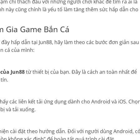
hậm chí thách đấu với những người chơi khác để tìm ra ai là
anh này cũng chính là yếu tố làm tăng thêm sức hấp dẫn cho
m Gia Game Bắn Cá
đầy hấp dẫn tại Jun88, hãy làm theo các bước đơn giản sau
ăn cá của mình:
 của Jun88
từ thiết bị của bạn. Đây là cách an toàn nhất để
tín.
hấy các liên kết tải ứng dụng dành cho Android và iOS. Chọ
bị và tải xuống.
 hiện cài đặt theo hướng dẫn. Đối với người dùng Android, c
uồn không xác định” để hoàn tất quá trình cài đặt.