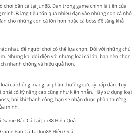
ò chơi bắn cá tại Jun88. Đạn trong game chính là tiền của
g minh. Đừng tiêu tốn quá nhiều đạn vào những con cá nhỏ
ư đạn cho những con cá lớn hơn hoặc cá boss để tăng khả
hác nhau để người chơi có thể lựa chọn. Đối với những chú
ệm. Nhưng khi đối diện với những loài cá lớn, bạn nên chọn
ch nhanh chóng và hiệu quả hơn.
 loài cá khủng mang lại phần thưởng cực kỳ hấp dẫn. Tuy
i phải có kỹ năng cao cũng như kiên nhẫn. Hãy sử dụng loại
oss, bởi khi thành công, bạn sẽ nhận được phần thưởng
của mình.
 Game Bắn Cá Tại Jun88 Hiệu Quả