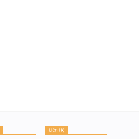
Liên Hệ