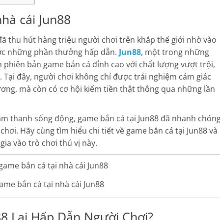
nhà cái Jun88
đã thu hút hàng triệu người chơi trên khắp thế giới nhờ vào
được những phần thưởng hấp dẫn.
Jun88
, một trong những
 phiên bản game bắn cá đỉnh cao với chất lượng vượt trội,
. Tại đây, người chơi không chỉ được trải nghiệm cảm giác
ơng, mà còn có cơ hội kiếm tiền thật thông qua những lần
à âm thanh sống động, game bắn cá tại Jun88 đã nhanh chón
hơi. Hãy cùng tìm hiểu chi tiết về game bắn cá tại Jun88 và
ia vào trò chơi thú vị này.
ame bắn cá tại nhà cái Jun88
88 Lại Hấp Dẫn Người Chơi?