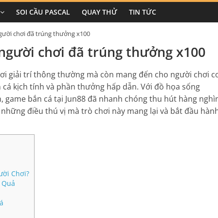
SOI CẦU PASCAL
QUAY THỬ
TIN TỨC
gười chơi đã trúng thưởng x100
người chơi đã trúng thưởng x100
hơi giải trí thông thường mà còn mang đến cho người chơi c
cá kịch tính và phần thưởng hấp dẫn. Với đồ họa sống
n, game bắn cá tại Jun88 đã nhanh chóng thu hút hàng nghì
những điều thú vị mà trò chơi này mang lại và bắt đầu hàn
ười Chơi?
u Quả
á