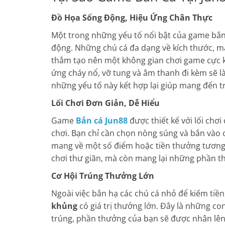
Đồ Họa Sống Động, Hiệu Ứng Chân Thực
Một trong những yếu tố nổi bật của game bắn 
động. Những chú cá đa dạng về kích thước, mà
thẳm tạo nên một không gian chơi game cực k
ứng cháy nổ, vỡ tung và âm thanh đi kèm sẽ l
những yếu tố này kết hợp lại giúp mang đến t
Lối Chơi Đơn Giản, Dễ Hiểu
Game
Bắn cá Jun88
được thiết kế với lối chơi
chơi. Bạn chỉ cần chọn nòng súng và bắn vào c
mang về một số điểm hoặc tiền thưởng tương ứ
chơi thư giãn, mà còn mang lại những phần thư
Cơ Hội Trúng Thưởng Lớn
Ngoài việc bắn hạ các chú cá nhỏ để kiếm tiề
khủng
có giá trị thưởng lớn. Đây là những co
trúng, phần thưởng của bạn sẽ được nhân lên 