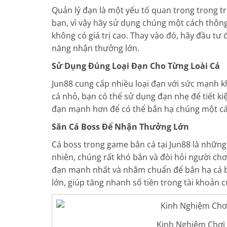
Quản lý đạn là một yếu tố quan trọng trong tr
bạn, vì vậy hãy sử dụng chúng một cách thôn
không có giá trị cao. Thay vào đó, hãy đầu t
năng nhận thưởng lớn.
Sử Dụng Đúng Loại Đạn Cho Từng Loài Cá
Jun88 cung cấp nhiều loại đạn với sức mạnh k
cá nhỏ, bạn có thể sử dụng đạn nhẹ để tiết ki
đạn mạnh hơn để có thể bắn hạ chúng một cá
Săn Cá Boss Để Nhận Thưởng Lớn
Cá boss trong game bắn cá tại Jun88 là những
nhiên, chúng rất khó bắn và đòi hỏi người chơ
đạn mạnh nhất và nhắm chuẩn để bắn hạ cá b
lớn, giúp tăng nhanh số tiền trong tài khoản 
Kinh Nghiệm Chơi