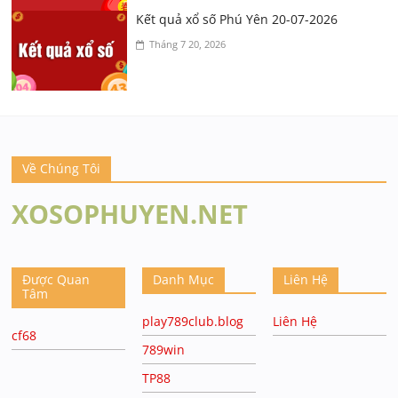
Kết quả xổ số Phú Yên 20-07-2026
Tháng 7 20, 2026
Về Chúng Tôi
XOSOPHUYEN.NET
Được Quan
Danh Mục
Liên Hệ
Tâm
play789club.blog
Liên Hệ
cf68
789win
TP88