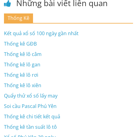
Những bài viết liên quan
Thống Kê
Kết quả xổ số 100 ngày gần nhất
Thống kê GĐB
Thống kê lô câm
Thống kê lô gan
Thống kê lô rơi
Thống kê lô xiên
Quẩy thử xổ số lấy may
Soi cầu Pascal Phú Yên
Thống kê chi tiết kết quả
Thống kê tần suất lô tô