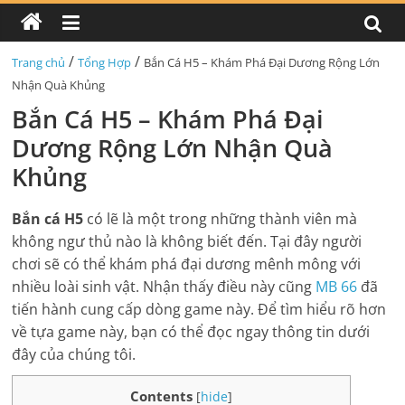
/
/
Trang chủ
Tổng Hợp
Bắn Cá H5 – Khám Phá Đại Dương Rộng Lớn
Nhận Quà Khủng
Bắn Cá H5 – Khám Phá Đại
Dương Rộng Lớn Nhận Quà
Khủng
Bắn cá H5
có lẽ là một trong những thành viên mà
không ngư thủ nào là không biết đến. Tại đây người
chơi sẽ có thể khám phá đại dương mênh mông với
nhiều loài sinh vật. Nhận thấy điều này cũng
MB 66
đã
tiến hành cung cấp dòng game này. Để tìm hiểu rõ hơn
về tựa game này, bạn có thể đọc ngay thông tin dưới
đây của chúng tôi.
Contents
[
hide
]