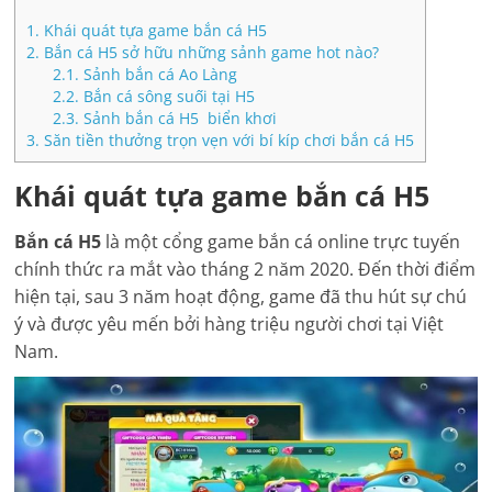
1.
Khái quát tựa game bắn cá H5
2.
Bắn cá H5 sở hữu những sảnh game hot nào?
2.1.
Sảnh bắn cá Ao Làng
2.2.
Bắn cá sông suối tại H5
2.3.
Sảnh bắn cá H5 biển khơi
3.
Săn tiền thưởng trọn vẹn với bí kíp chơi bắn cá H5
Khái quát tựa game bắn cá H5
Bắn cá H5
là một cổng game bắn cá online trực tuyến
chính thức ra mắt vào tháng 2 năm 2020. Đến thời điểm
hiện tại, sau 3 năm hoạt động, game đã thu hút sự chú
ý và được yêu mến bởi hàng triệu người chơi tại Việt
Nam.