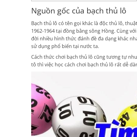
Nguồn gốc của bạch thủ lô
Bạch thủ lô có tên gọi khác là độc thủ lô, th
1962-1964 tại đồng bằng sông Hồng. Cùng với s
đời nhiều hình thức đánh đề đa dạng khác nha
sử dụng phổ biến tại nước ta.
Cách thức chơi bạch thủ lô cũng tương tự như c
tô thì việc học cách chơi bạch thủ lô rất dễ dà