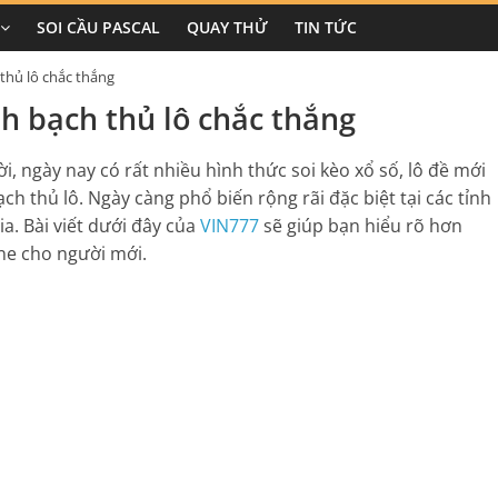
SOI CẦU PASCAL
QUAY THỬ
TIN TỨC
 thủ lô chắc thắng
nh bạch thủ lô chắc thắng
ời, ngày nay có rất nhiều hình thức soi kèo xổ số, lô đề mới
ạch thủ lô. Ngày càng phổ biến rộng rãi đặc biệt tại các tỉnh
a. Bài viết dưới đây của
VIN777
sẽ giúp bạn hiểu rõ hơn
ine cho người mới.