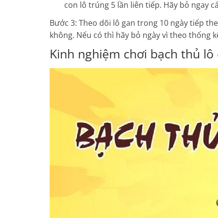
con lô trúng 5 lần liên tiếp. Hãy bỏ ngay cá
Bước 3: Theo dõi lô gan trong 10 ngày tiếp the
không. Nếu có thì hãy bỏ ngày vì theo thống kê 
Kinh nghiệm chơi bạch thủ lô 