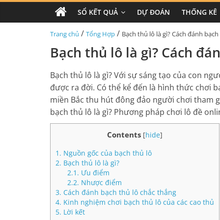
SỔ KẾT QUẢ
DỰ ĐOÁN
THỐNG KÊ
/
/
Trang chủ
Tổng Hợp
Bạch thủ lô là gì? Cách đánh bạch
Bạch thủ lô là gì? Cách đá
Bạch thủ lô là gì? Với sự sáng tạo của con ngư
được ra đời. Có thể kể đến là hình thức chơi b
miền Bắc thu hút đông đảo người chơi tham gi
bạch thủ lô là gì? Phương pháp chơi lô đề onl
Contents
[
hide
]
1.
Nguồn gốc của bạch thủ lô
2.
Bạch thủ lô là gì?
2.1.
Ưu điểm
2.2.
Nhược điểm
3.
Cách đánh bạch thủ lô chắc thắng
4.
Kinh nghiệm chơi bạch thủ lô của các cao thủ
5.
Lời kết