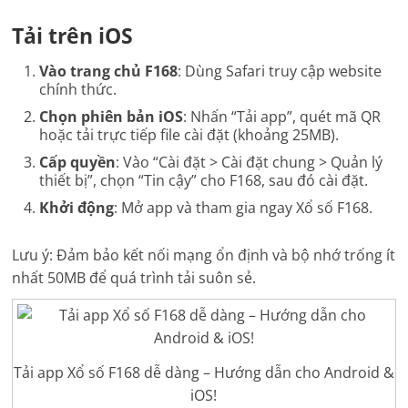
Tải trên iOS
Vào trang chủ F168
: Dùng Safari truy cập website
chính thức.
Chọn phiên bản iOS
: Nhấn “Tải app”, quét mã QR
hoặc tải trực tiếp file cài đặt (khoảng 25MB).
Cấp quyền
: Vào “Cài đặt > Cài đặt chung > Quản lý
thiết bị”, chọn “Tin cậy” cho F168, sau đó cài đặt.
Khởi động
: Mở app và tham gia ngay Xổ số F168.
Lưu ý: Đảm bảo kết nối mạng ổn định và bộ nhớ trống ít
nhất 50MB để quá trình tải suôn sẻ.
Tải app Xổ số F168 dễ dàng – Hướng dẫn cho Android &
iOS!