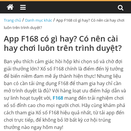
/
/
Trang chủ
Danh mục khác
App F168 có gì hay? Có nên cài hay chơi
luôn trên trình duyệt?
App F168 có gì hay? Có nên cài
hay chơi luôn trên trình duyệt?
Bạn yêu thích cảm giác hồi hộp khi chọn số và chờ đợi
giải thưởng lớn? Xổ số F168 chính là điểm đến lý tưởng
để biến niềm đam mê ấy thành hiện thực! Nhưng liệu
bạn có cần tải ứng dụng F168 để tham gia hay chỉ cần
mở trình duyệt là đủ? Với hàng loạt ưu điểm hấp dẫn và
sự linh hoạt tuyệt vời,
F168
mang đến trải nghiệm chơi
xổ số đỉnh cao cho mọi người chơi. Hãy cùng khám phá
cách tham gia Xổ số F168 hiệu quả nhất, từ tải app đến
chơi trực tiếp, để không bỏ lỡ bất kỳ cơ hội trúng
thưởng nào ngay hôm nay!