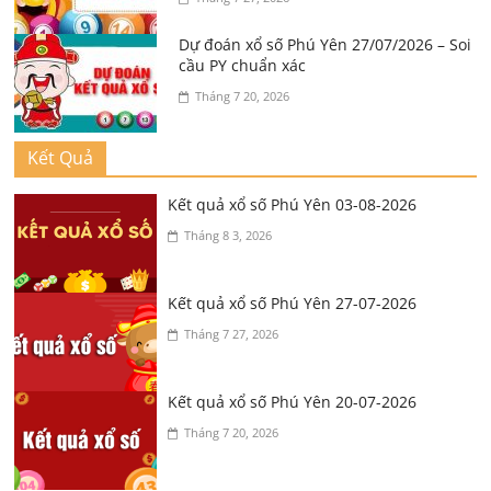
Dự đoán xổ số Phú Yên 27/07/2026 – Soi
cầu PY chuẩn xác
Tháng 7 20, 2026
Kết Quả
Kết quả xổ số Phú Yên 03-08-2026
Tháng 8 3, 2026
Kết quả xổ số Phú Yên 27-07-2026
Tháng 7 27, 2026
Kết quả xổ số Phú Yên 20-07-2026
Tháng 7 20, 2026