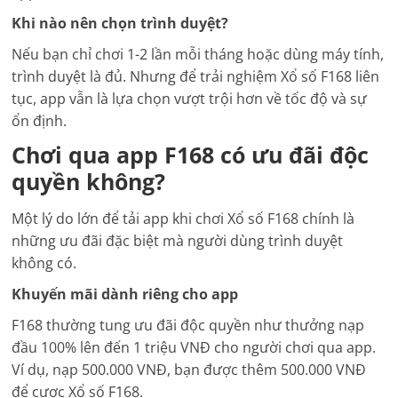
Khi nào nên chọn trình duyệt?
Nếu bạn chỉ chơi 1-2 lần mỗi tháng hoặc dùng máy tính,
trình duyệt là đủ. Nhưng để trải nghiệm Xổ số F168 liên
tục, app vẫn là lựa chọn vượt trội hơn về tốc độ và sự
ổn định.
Chơi qua app F168 có ưu đãi độc
quyền không?
Một lý do lớn để tải app khi chơi Xổ số F168 chính là
những ưu đãi đặc biệt mà người dùng trình duyệt
không có.
Khuyến mãi dành riêng cho app
F168 thường tung ưu đãi độc quyền như thưởng nạp
đầu 100% lên đến 1 triệu VNĐ cho người chơi qua app.
Ví dụ, nạp 500.000 VNĐ, bạn được thêm 500.000 VNĐ
để cược Xổ số F168.