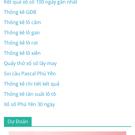
Kết quả xổ số 100 ngày gần nhất
Thống kê GĐB
Thống kê lô câm
Thống kê lô gan
Thống kê lô rơi
Thống kê lô xiên
Quẩy thử xổ số lấy may
Soi cầu Pascal Phú Yên
Thống kê chi tiết kết quả
Thống kê tần suất lô tô
Xổ số Phú Yên 30 ngày
Dự Đoán