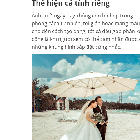
Thể hiện cá tính riêng
Ảnh cưới ngày nay không còn bó hẹp trong n
phong cách tự nhiên, tối giản hoặc mang màu 
cho đến cách tạo dáng, tất cả đều góp phần k
công là khi người xem có thể cảm nhận được sự
những khung hình sắp đặt cứng nhắc.