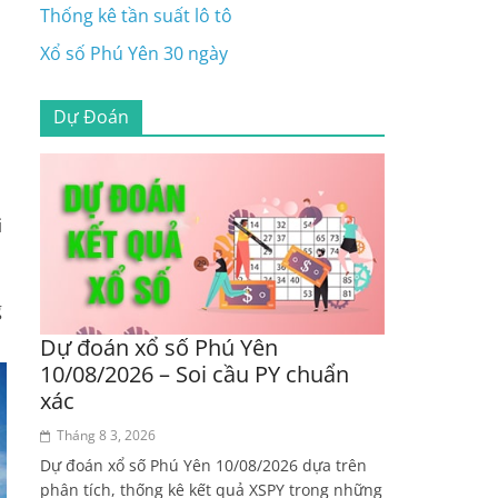
Thống kê tần suất lô tô
Xổ số Phú Yên 30 ngày
Dự Đoán
i
g
Dự đoán xổ số Phú Yên
10/08/2026 – Soi cầu PY chuẩn
xác
Tháng 8 3, 2026
Dự đoán xổ số Phú Yên 10/08/2026 dựa trên
phân tích, thống kê kết quả XSPY trong những