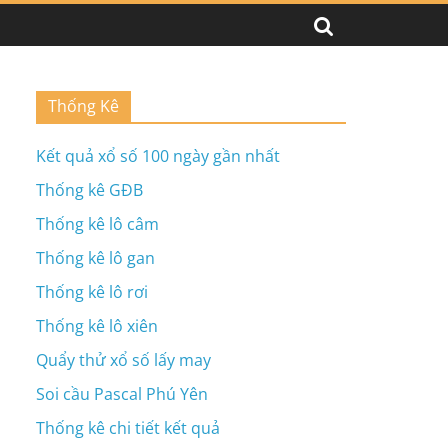
Thống Kê
Kết quả xổ số 100 ngày gần nhất
Thống kê GĐB
Thống kê lô câm
Thống kê lô gan
Thống kê lô rơi
Thống kê lô xiên
Quẩy thử xổ số lấy may
Soi cầu Pascal Phú Yên
Thống kê chi tiết kết quả