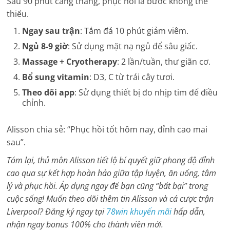
Sau 90 phút căng thẳng, phục hồi là bước không thể
thiếu.
Ngay sau trận
: Tắm đá 10 phút giảm viêm.
Ngủ 8-9 giờ
: Sử dụng mặt nạ ngủ để sâu giấc.
Massage + Cryotherapy
: 2 lần/tuần, thư giãn cơ.
Bổ sung vitamin
: D3, C từ trái cây tươi.
Theo dõi app
: Sử dụng thiết bị đo nhịp tim để điều
chỉnh.
Alisson chia sẻ: “Phục hồi tốt hôm nay, đỉnh cao mai
sau”.
Tóm lại, thủ môn Alisson tiết lộ bí quyết giữ phong độ đỉnh
cao qua sự kết hợp hoàn hảo giữa tập luyện, ăn uống, tâm
lý và phục hồi. Áp dụng ngay để bạn cũng “bất bại” trong
cuộc sống! Muốn theo dõi thêm tin Alisson và cá cược trận
Liverpool? Đăng ký ngay tại
78win khuyến mãi
hấp dẫn,
nhận ngay bonus 100% cho thành viên mới.