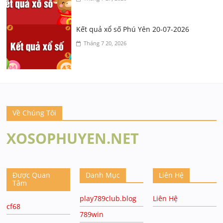
Kết quả xổ số Phú Yên 20-07-2026
Tháng 7 20, 2026
Về Chúng Tôi
XOSOPHUYEN.NET
Được Quan
Danh Mục
Liên Hệ
Tâm
play789club.blog
Liên Hệ
cf68
789win