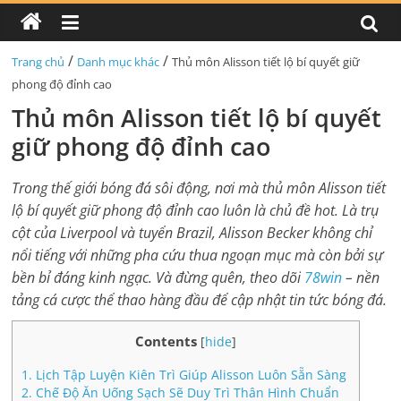
/
/
Trang chủ
Danh mục khác
Thủ môn Alisson tiết lộ bí quyết giữ
phong độ đỉnh cao
Thủ môn Alisson tiết lộ bí quyết
giữ phong độ đỉnh cao
Trong thế giới bóng đá sôi động, nơi mà thủ môn Alisson tiết
lộ bí quyết giữ phong độ đỉnh cao luôn là chủ đề hot. Là trụ
cột của Liverpool và tuyển Brazil, Alisson Becker không chỉ
nổi tiếng với những pha cứu thua ngoạn mục mà còn bởi sự
bền bỉ đáng kinh ngạc. Và đừng quên, theo dõi
78win
– nền
tảng cá cược thể thao hàng đầu để cập nhật tin tức bóng đá.
Contents
[
hide
]
1.
Lịch Tập Luyện Kiên Trì Giúp Alisson Luôn Sẵn Sàng
2.
Chế Độ Ăn Uống Sạch Sẽ Duy Trì Thân Hình Chuẩn