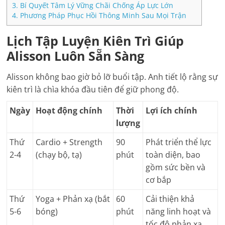
3.
Bí Quyết Tâm Lý Vững Chãi Chống Áp Lực Lớn
4.
Phương Pháp Phục Hồi Thông Minh Sau Mọi Trận
Lịch Tập Luyện Kiên Trì Giúp
Alisson Luôn Sẵn Sàng
Alisson không bao giờ bỏ lỡ buổi tập. Anh tiết lộ rằng sự
kiên trì là chìa khóa đầu tiên để giữ phong độ.
Ngày
Hoạt động chính
Thời
Lợi ích chính
lượng
Thứ
Cardio + Strength
90
Phát triển thể lực
2-4
(chạy bộ, tạ)
phút
toàn diện, bao
gồm sức bền và
cơ bắp
Thứ
Yoga + Phản xạ (bắt
60
Cải thiện khả
5-6
bóng)
phút
năng linh hoạt và
tốc độ phản xạ