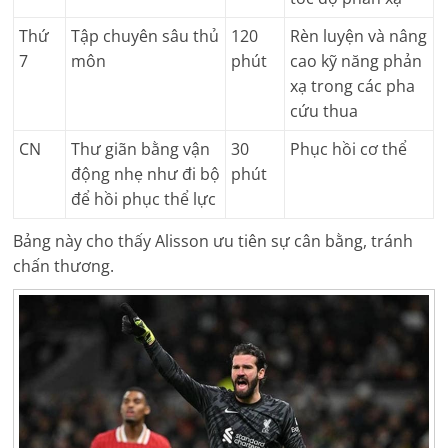
Thứ
Tập chuyên sâu thủ
120
Rèn luyện và nâng
7
môn
phút
cao kỹ năng phản
xạ trong các pha
cứu thua
CN
Thư giãn bằng vận
30
Phục hồi cơ thể
động nhẹ như đi bộ
phút
để hồi phục thể lực
Bảng này cho thấy Alisson ưu tiên sự cân bằng, tránh
chấn thương.