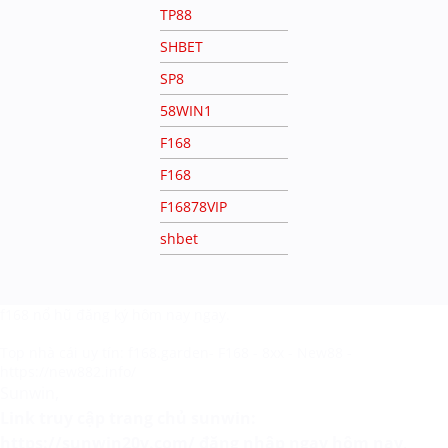
TP88
SHBET
SP8
58WIN1
F168
F168
F16878VIP
shbet
f168 nổ hũ
đăng ký hôm nay ngay.
Top nhà cái uy tín:
f168.garden
-
F168
-
8xx
-
New88
-
https://new882.info/
Sunwin
,
Link truy cập trang chủ sunwin:
https://sunwin20v.com/
đăng nhập ngay hôm nay
,