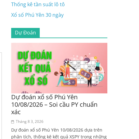
Thống kê tần suất lô tô
Xổ số Phú Yên 30 ngày
Dự Đoán
Dự đoán xổ số Phú Yên
10/08/2026 – Soi cầu PY chuẩn
xác
Tháng 8 3, 2026
Dự đoán xổ số Phú Yên 10/08/2026 dựa trên
phân tích, thống kê kết quả XSPY trong những