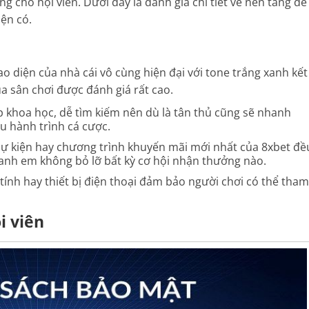
ng cho hội viên. Dưới đây là đánh giá chi tiết về nền tảng để
ện có.
ao diện của nhà cái vô cùng hiện đại với tone trắng xanh kết
a sân chơi được đánh giá rất cao.
 khoa học, dễ tìm kiếm nên dù là tân thủ cũng sẽ nhanh
ầu hành trình cá cược.
 sự kiện hay chương trình khuyến mãi mới nhất của 8xbet đề
úp anh em không bỏ lỡ bất kỳ cơ hội nhận thưởng nào.
tính hay thiết bị điện thoại đảm bảo người chơi có thể tham
i viên