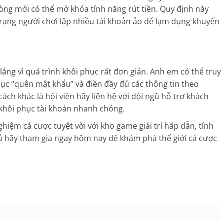
vòng mới có thể mở khóa tính năng rút tiền. Quy định này
rạng người chơi lập nhiều tài khoản ảo để lạm dụng khuyến
ắng vì quá trình khôi phục rất đơn giản. Anh em có thể truy
ục “quên mật khẩu” và điền đầy đủ các thông tin theo
ách khác là hội viên hãy liên hệ với đội ngũ hỗ trợ khách
 khôi phục tài khoản nhanh chóng.
iệm cá cược tuyệt vời với kho game giải trí hấp dẫn, tính
hủ hãy tham gia ngay hôm nay để khám phá thế giới cá cược