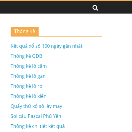
Thống Kê
Kết quả xổ số 100 ngày gần nhất
Thống kê GĐB
Thống kê lô câm
Thống kê lô gan
Thống kê lô rơi
Thống kê lô xiên
Quẩy thử xổ số lấy may
Soi cầu Pascal Phú Yên
Thống kê chi tiết kết quả