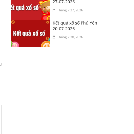
27-07-2026
Tháng 7 27, 2026
Kết quả xổ số Phú Yên
20-07-2026
Tháng 7 20, 2026
u