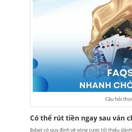
Câu hỏi thư
Có thể rút tiền ngay sau ván 
8xbet có quy định về vòng cược tối thiểu dành