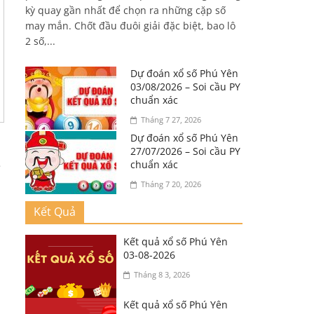
kỳ quay gần nhất để chọn ra những cặp số
may mắn. Chốt đầu đuôi giải đặc biệt, bao lô
2 số,...
Dự đoán xổ số Phú Yên
03/08/2026 – Soi cầu PY
chuẩn xác
Tháng 7 27, 2026
Dự đoán xổ số Phú Yên
27/07/2026 – Soi cầu PY
ễ
chuẩn xác
Tháng 7 20, 2026
Kết Quả
Kết quả xổ số Phú Yên
03-08-2026
Tháng 8 3, 2026
Kết quả xổ số Phú Yên