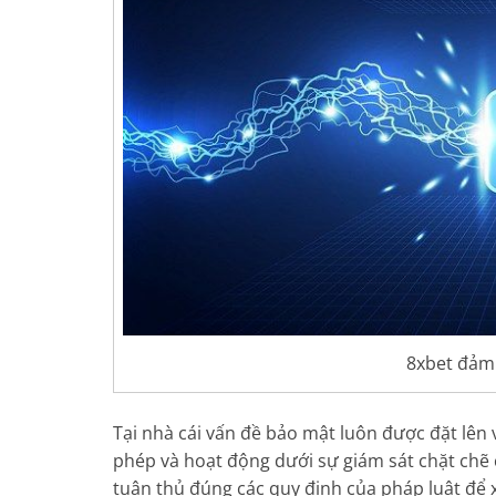
8xbet đảm 
Tại nhà cái vấn đề bảo mật luôn được đặt lên v
phép và hoạt động dưới sự giám sát chặt chẽ 
tuân thủ đúng các quy định của pháp luật để 