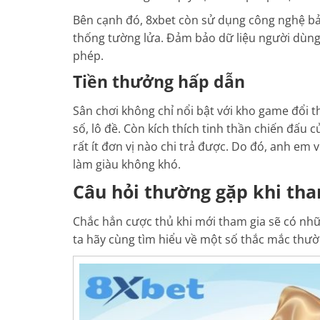
Bên cạnh đó, 8xbet còn sử dụng công nghệ bảo 
thống tường lửa. Đảm bảo dữ liệu người dùn
phép.
Tiền thưởng hấp dẫn
Sân chơi không chỉ nổi bật với kho game đổi 
số, lô đề. Còn kích thích tinh thần chiến đấu
rất ít đơn vị nào chi trả được. Do đó, anh em 
làm giàu không khó.
Câu hỏi thường gặp khi tha
Chắc hẳn cược thủ khi mới tham gia sẽ có nhữ
ta hãy cùng tìm hiểu về một số thắc mắc thườn