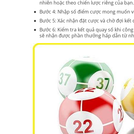
nhiên hoặc theo chiến lược riêng của bạn.
Bước 4: Nhập số điểm cược mong muốn v
Bước 5: Xác nhận đặt cược và chờ đợi kết 
Bước 6: Kiểm tra kết quả quay số khi công
sẽ nhận được phần thưởng hấp dẫn từ nhà