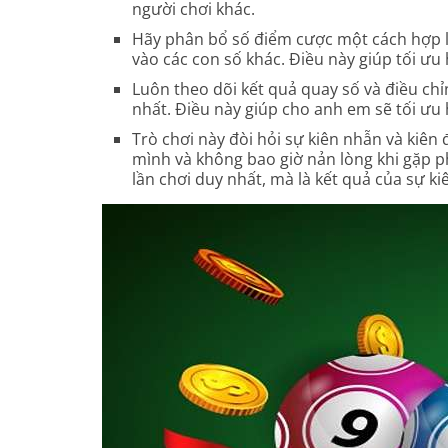
người chơi khác.
Hãy phân bổ số điểm cược một cách hợp lý,
vào các con số khác. Điều này giúp tối ưu
Luôn theo dõi kết quả quay số và điều ch
nhất. Điều này giúp cho anh em sẽ tối ưu 
Trò chơi này đòi hỏi sự kiên nhẫn và kiên
mình và không bao giờ nản lòng khi gặp p
lần chơi duy nhất, mà là kết quả của sự kiê