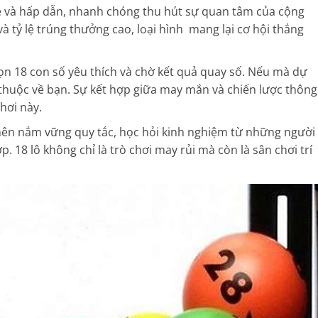
mẻ và hấp dẫn, nhanh chóng thu hút sự quan tâm của cộng
à tỷ lệ trúng thưởng cao, loại hình mang lại cơ hội thắng
họn 18 con số yêu thích và chờ kết quả quay số. Nếu mà dự
huộc về bạn. Sự kết hợp giữa may mắn và chiến lược thông
chơi này.
 nên nắm vững quy tắc, học hỏi kinh nghiệm từ những người
. 18 lô không chỉ là trò chơi may rủi mà còn là sân chơi trí