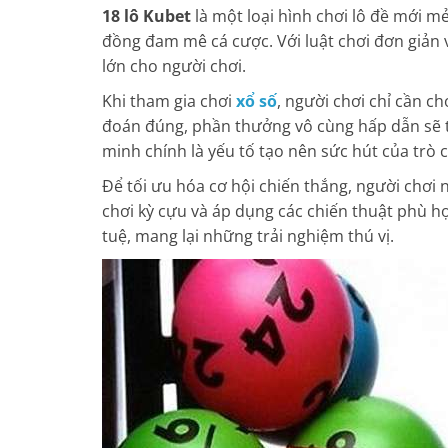
18 lô Kubet
là một loại hình chơi lô đề mới 
đồng đam mê cá cược. Với luật chơi đơn giản v
lớn cho người chơi.
Khi tham gia chơi
xổ số
, người chơi chỉ cần c
đoán đúng, phần thưởng vô cùng hấp dẫn sẽ t
minh chính là yếu tố tạo nên sức hút của trò 
Để tối ưu hóa cơ hội chiến thắng, người chơi
chơi kỳ cựu và áp dụng các chiến thuật phù hợp
tuệ, mang lại những trải nghiệm thú vị.